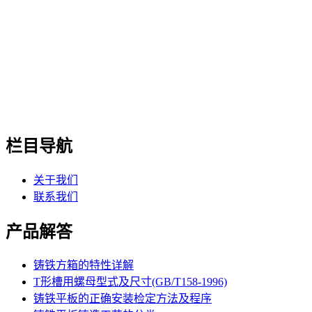
栏目导航
关于我们
联系我们
产品解答
铸铁方箱的特性详解
T形槽用螺母型式及尺寸(GB/T158-1996)
铸铁平板的正确安装检定方法及程序