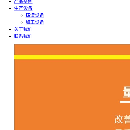
产品案例
生产设备
铸造设备
加工设备
关于我们
联系我们