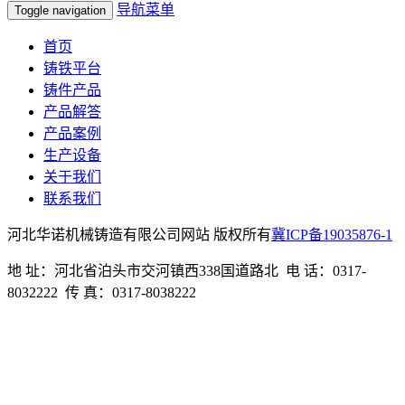
导航菜单
Toggle navigation
首页
铸铁平台
铸件产品
产品解答
产品案例
生产设备
关于我们
联系我们
河北华诺机械铸造有限公司网站 版权所有
冀ICP备19035876-1
地 址：河北省泊头市交河镇西338国道路北 电 话：0317-
8032222 传 真：0317-8038222