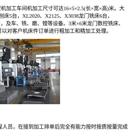
工车间机加工尺寸可达16×5×2.5(长×宽×高)米。大
刨床5台，XL2020、X2125、X3038龙门铣床6台，
铣床2台，及车、铣、磨、镗等设备。3米×6米龙门数控铣床、
可以对客户机床件订单进行粗加工和精加工处理。
程人员，在接到加工排单后完全有能力按时按质按量完成