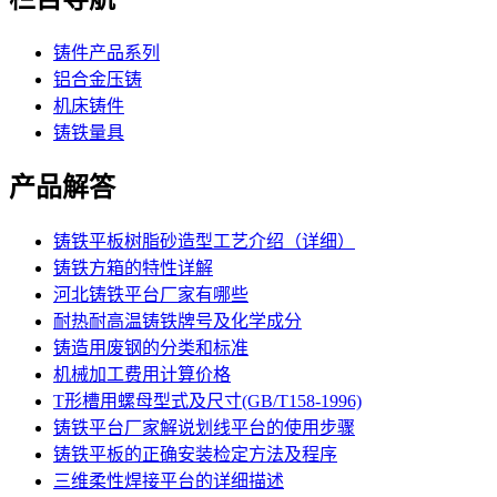
铸件产品系列
铝合金压铸
机床铸件
铸铁量具
产品解答
铸铁平板树脂砂造型工艺介绍（详细）
铸铁方箱的特性详解
河北铸铁平台厂家有哪些
耐热耐高温铸铁牌号及化学成分
铸造用废钢的分类和标准
机械加工费用计算价格
T形槽用螺母型式及尺寸(GB/T158-1996)
铸铁平台厂家解说划线平台的使用步骤
铸铁平板的正确安装检定方法及程序
三维柔性焊接平台的详细描述