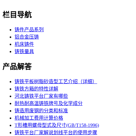
栏目导航
铸件产品系列
铝合金压铸
机床铸件
铸铁量具
产品解答
铸铁平板树脂砂造型工艺介绍（详细）
铸铁方箱的特性详解
河北铸铁平台厂家有哪些
耐热耐高温铸铁牌号及化学成分
铸造用废钢的分类和标准
机械加工费用计算价格
T形槽用螺母型式及尺寸(GB/T158-1996)
铸铁平台厂家解说划线平台的使用步骤