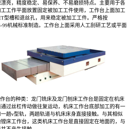
观漂亮，精度稳定、易保养、不易磨损特点。主要用于各
加工工作平面放置固定被加工工件使用，工作台上面加工
准T型槽和退丝孔，用来稳定被加工工件。严格按
7974-99机械标准制造。工作台上面采用人工刮研工艺或平面
。
作台的种类：龙门铣床及龙门刨床工作台是固定在机床
面通过丝杠传动做往复运动，机床工作台底部加工的有一
和一趟v型轨，两趟轨道与机床床身直接接触。与其相似
地镗床工作台，这类机床工作台是直接固定在地面的，与