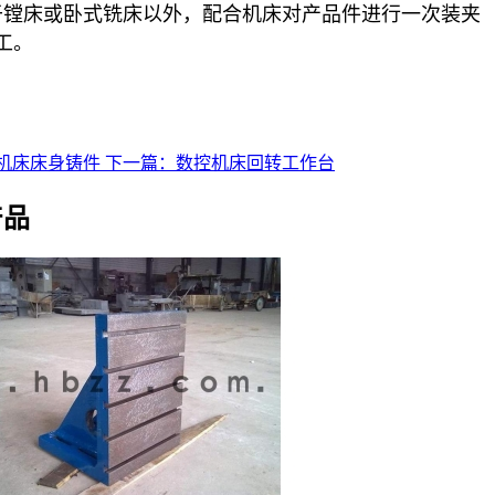
于镗床或卧式铣床以外，配合机床对产品件进行一次装夹
加工。
机床床身铸件
下一篇：数控机床回转工作台
产品