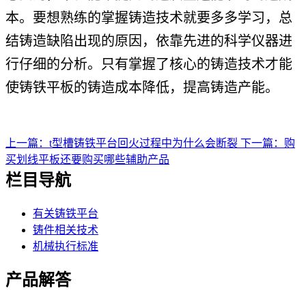
本。要想熟练的掌握铸造技术就要多多学习，总
结铸造缺陷出现的原因，依靠先进的科学仪器进
行仔细的分析。只有掌握了核心的铸造技术才能
使铸铁平板的铸造成本降低，提高铸造产能。
上一篇：t型槽铸铁平台回火过程中为什么会断裂
下一篇：购
买划线平板还要购买哪些辅助产品
栏目导航
有关铸铁平台
铸件相关技术
机械执行标准
产品解答