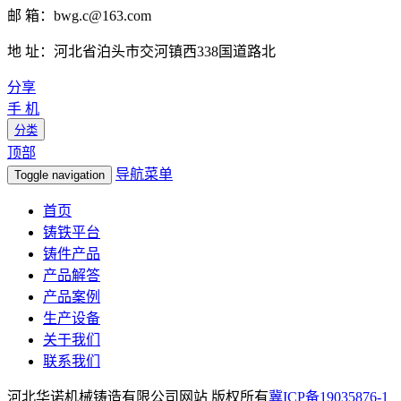
邮 箱：bwg.c@163.com
地 址：河北省泊头市交河镇西338国道路北
分享
手 机
分类
顶部
导航菜单
Toggle navigation
首页
铸铁平台
铸件产品
产品解答
产品案例
生产设备
关于我们
联系我们
河北华诺机械铸造有限公司网站 版权所有
冀ICP备19035876-1