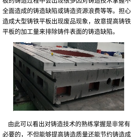
板的铸造过程中会出现很多因对铸造技术掌握不
全面造成的铸造缺陷或铸造资源浪费等等。担心
造成大型铸铁平板出现废品现象，故意提高铸铁
平板的加工量来排除铸件表面的铸造缺陷。
由此可以看出对铸造技术的熟练掌握是非常有
必要的，不但能够提高铸造质量还能节约铸造成