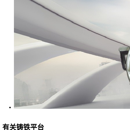
有关铸铁平台