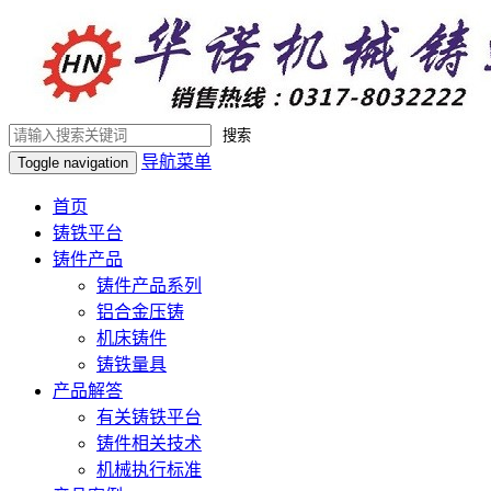
搜索
导航菜单
Toggle navigation
首页
铸铁平台
铸件产品
铸件产品系列
铝合金压铸
机床铸件
铸铁量具
产品解答
有关铸铁平台
铸件相关技术
机械执行标准