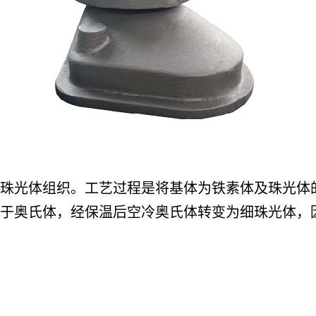
体组织。工艺过程是将基体为铁素体及珠光体的球墨
于奥氏体，经保温后空冷奥氏体转变为细珠光体，