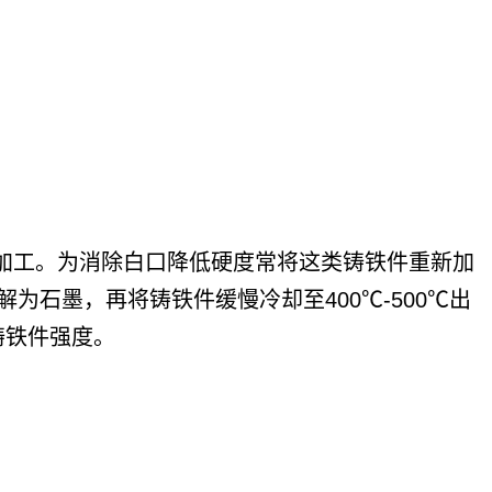
工。为消除白口降低硬度常将这类铸铁件重新加
分解为石墨，再将铸铁件缓慢冷却至400℃-500℃出
铸铁件强度。