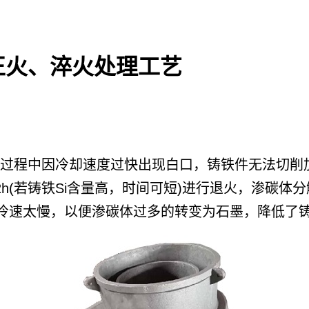
正火、淬火处理工艺
程中因冷却速度过快出现白口，铸铁件无法切削加
～2h(若铸铁Si含量高，时间可短)进行退火，渗碳体
不宜冷速太慢，以便渗碳体过多的转变为石墨，降低了