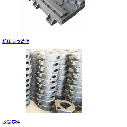
机床床身铸件
球墨铸件