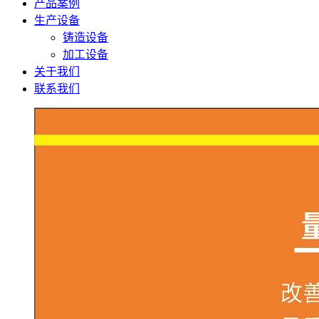
产品案例
生产设备
铸造设备
加工设备
关于我们
联系我们