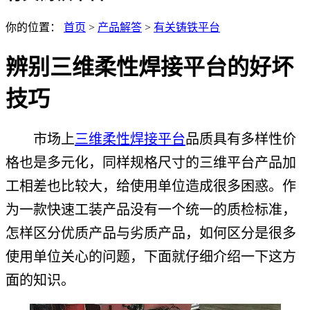
你的位置：
首页
>
产品解答
>
有关铸铁平台
辨别三维柔性焊接平台的好坏
技巧
市场上
三维柔性焊接平台
品质具有多样性价
格也是多元化，同样规格尺寸的三维平台产品加
工相差也比较大，给使用单位造成很多困惑。作
为一款快速工装产品没有一个统一的质检标准，
怎样区分优质产品与劣质产品，如何区分是很多
使用单位关心的问题，下面就仔细介绍一下这方
面的知识。