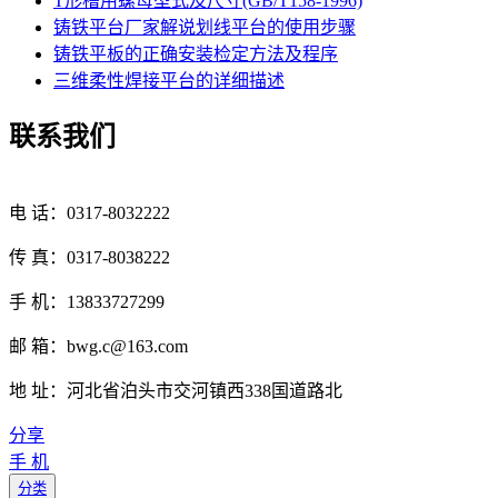
T形槽用螺母型式及尺寸(GB/T158-1996)
铸铁平台厂家解说划线平台的使用步骤
铸铁平板的正确安装检定方法及程序
三维柔性焊接平台的详细描述
联系我们
电 话：0317-8032222
传 真：0317-8038222
手 机：13833727299
邮 箱：bwg.c@163.com
地 址：河北省泊头市交河镇西338国道路北
分享
手 机
分类