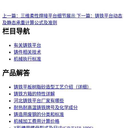
上一篇：三维柔性焊接平台细节展示
下一篇：铸铁平台动态
及静态承重计算公式及准则
栏目导航
有关铸铁平台
铸件相关技术
机械执行标准
产品解答
铸铁平板树脂砂造型工艺介绍（详细）
铸铁方箱的特性详解
河北铸铁平台厂家有哪些
耐热耐高温铸铁牌号及化学成分
铸造用废钢的分类和标准
机械加工费用计算价格